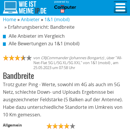
powered by
Home
Anbieter
1&1 (mobil)
» Erfahrungsbericht: Bandbreite
Alle Anbieter im Vergleich
Alle Bewertungen zu 1&1 (mobil)
von
CRJCommander (Johannes Bongartz)
,
über "
All-
Net-Flat 5G L/5G XL/5G XXL
" von
1&1 (mobil)
, am
25.05.2023
um 07:58 Uhr
Bandbreite
Trotz guter Ping - Werte, sowohl im 4G als auch im 5G
Netz, schlechte Down- und Uploads Ergebnisse bei
ausgezeichneter Feldstärke (5 Balken auf der Antenne).
Habe dazu unterschiedliche Standorte im Umkreis von
10 Km gemessen.
Allgemein