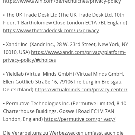
https://www.awin.com/de/rechtliches/privacy-policy
• The UK Trade Desk Ltd (The UK Trade Desk Ltd. 10th
Floor, 1 Bartholomew Close London EC1A 7BL England)
https://www.thetradedesk.com/us/privacy
• Xandr Inc. (Xandr Inc., 28 W. 23rd Street, New York, NY
10010, USA)
https://www.xandr.com/privacy/platform-
privacy-policy/#choices
• Yieldlab (Virtual Minds GmbH) (Virtual Minds GmbH,
Ellen-Gottlieb-Straße 16, 79106 Freiburg im Breisgau,
Deutschland)
https://virtualminds.com/privacy-center/
• Permutive Technologies Inc. (Permutive Limited, 8-10
Charterhouse Buildings, Goswell Road EC1M 7AN
London, England)
https://permutive.com/privacy/
Die Verarbeitung zu Werbezwecken umfasst auch die