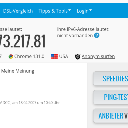
DSL-Vergleich
Tipps & Tools
Login
sse lautet:
Ihre IPv6-Adresse lautet:
73.217.81
nicht vorhanden
7
Chrome 131.0
USA
Anonym surfen
: Meine Meinung
SPEEDTES
PING-TES
MDCC
, am
18.04.2007
um 10:40 Uhr
ANBIETER
V