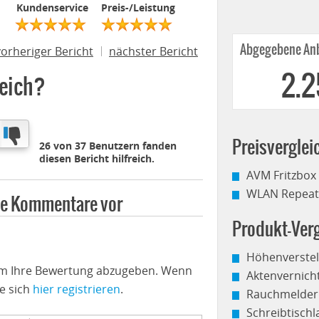
Kundenservice
Preis-/Leistung
Abgegebene Anb
vorheriger Bericht
nächster Bericht
2.
reich?
Preisverglei
26 von 37 Benutzern fanden
diesen Bericht hilfreich.
AVM Fritzbox
WLAN Repeate
ine Kommentare vor
Produkt-Verg
Höhenverstel
 um Ihre Bewertung abzugeben. Wenn
Aktenvernich
e sich
hier registrieren
.
Rauchmelder
Schreibtisch