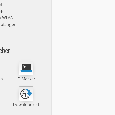
l
el
on-WLAN
mpfänger
eber
en
IP-Merker
e
Downloadzeit