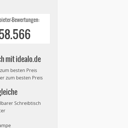
ieter-Bewertungen:
258.566
ch mit idealo.de
 zum besten Preis
r zum besten Preis
leiche
lbarer Schreibtisch
ter
lampe