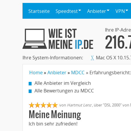
Startseite
Speedtest
Anbieter
VPN
Ihre IP-Adre
216.
Ihre System-Informationen:
Mac OS X 10.15.
Home
Anbieter
MDCC
» Erfahrungsbericht
Alle Anbieter im Vergleich
Alle Bewertungen zu MDCC
von
Hartmut Lenz
,
über "
DSL 2000
" von
Meine Meinung
Ich bin sehr zufrieden!