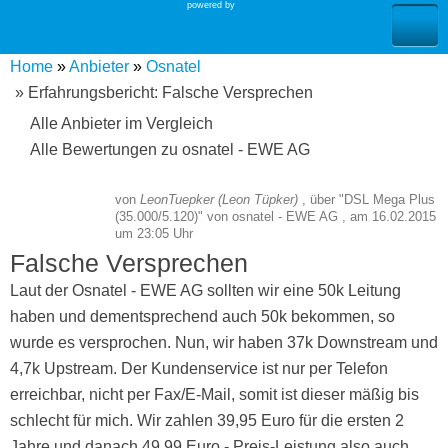
powered by
Home
Anbieter
Osnatel
» Erfahrungsbericht: Falsche Versprechen
Alle Anbieter im Vergleich
Alle Bewertungen zu osnatel - EWE AG
von
LeonTuepker (Leon Tüpker)
,
über "
DSL Mega Plus
(35.000/5.120)
" von
osnatel - EWE AG
, am
16.02.2015
um 23:05 Uhr
Falsche Versprechen
Laut der Osnatel - EWE AG sollten wir eine 50k Leitung
haben und dementsprechend auch 50k bekommen, so
wurde es versprochen. Nun, wir haben 37k Downstream und
4,7k Upstream. Der Kundenservice ist nur per Telefon
erreichbar, nicht per Fax/E-Mail, somit ist dieser mäßig bis
schlecht für mich. Wir zahlen 39,95 Euro für die ersten 2
Jahre und danach 49,99 Euro - Preis-Leistung also auch