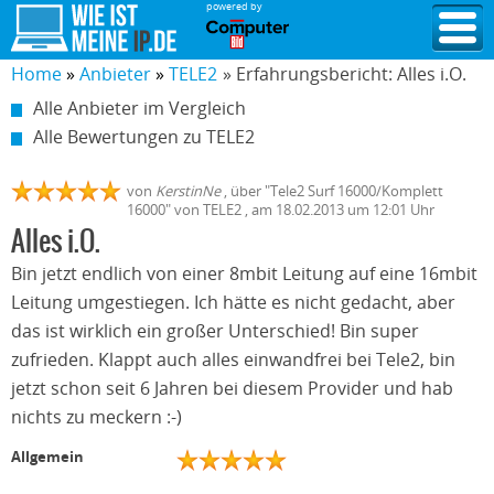
powered by
Home
Anbieter
TELE2
» Erfahrungsbericht: Alles i.O.
Alle Anbieter im Vergleich
Alle Bewertungen zu TELE2
von
KerstinNe
,
über "
Tele2 Surf 16000/Komplett
16000
" von
TELE2
, am
18.02.2013
um 12:01 Uhr
Alles i.O.
Bin jetzt endlich von einer 8mbit Leitung auf eine 16mbit
Leitung umgestiegen. Ich hätte es nicht gedacht, aber
das ist wirklich ein großer Unterschied! Bin super
zufrieden. Klappt auch alles einwandfrei bei Tele2, bin
jetzt schon seit 6 Jahren bei diesem Provider und hab
nichts zu meckern :-)
Allgemein