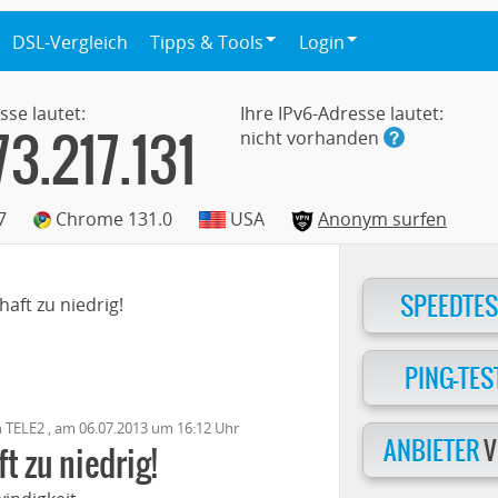
DSL-Vergleich
Tipps & Tools
Login
sse lautet:
Ihre IPv6-Adresse lautet:
73.217.131
nicht vorhanden
7
Chrome 131.0
USA
Anonym surfen
SPEEDTES
aft zu niedrig!
PING-TES
n
TELE2
, am
06.07.2013
um 16:12 Uhr
ANBIETER
V
 zu niedrig!