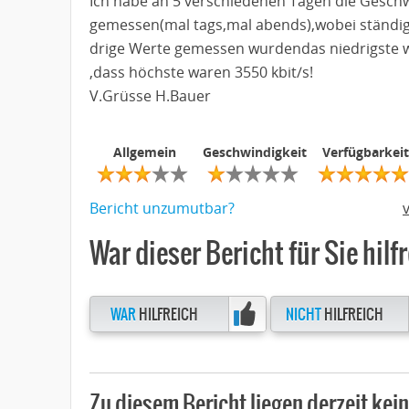
Ich habe an 5 verschiedenen Tagen die Geschw
gemessen(mal tags,mal abends),wobei ständig v
drige Werte gemessen wurdendas niedrigste w
,dass höchste waren 3550 kbit/s!
V.Grüsse H.Bauer
Allgemein
Geschwindigkeit
Verfügbarkeit
Bericht unzumutbar?
War dieser Bericht für Sie hilf
WAR
HILFREICH
NICHT
HILFREICH
Zu diesem Bericht liegen derzeit ke