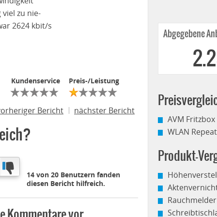
indigkeit
iel zu nie-
ar 2624 kbit/s
Abgegebene Anb
2.
Kundenservice
Preis-/Leistung
Preisverglei
vorheriger Bericht
nächster Bericht
AVM Fritzbox
reich?
WLAN Repeate
Produkt-Verg
Höhenverstel
14 von 20 Benutzern fanden
diesen Bericht hilfreich.
Aktenvernich
Rauchmelder
ine Kommentare vor
Schreibtisch