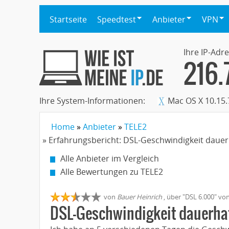
Startseite
Speedtest
Anbieter
VPN
Ihre IP-Adre
216.
Ihre System-Informationen:
Mac OS X 10.15.
Home
Anbieter
TELE2
» Erfahrungsbericht: DSL-Geschwindigkeit dauerh
Alle Anbieter im Vergleich
Alle Bewertungen zu TELE2
von
Bauer Heinrich
,
über "
DSL 6.000
" vo
DSL-Geschwindigkeit dauerhaft