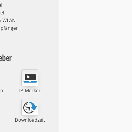
l
el
on-WLAN
mpfänger
eber
en
IP-Merker
e
Downloadzeit