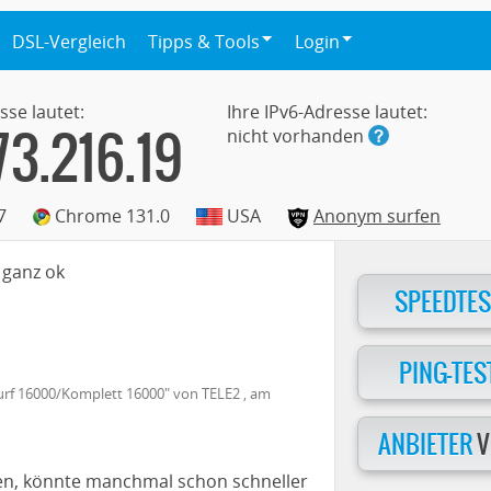
DSL-Vergleich
Tipps & Tools
Login
sse lautet:
Ihre IPv6-Adresse lautet:
73.216.19
nicht vorhanden
7
Chrome 131.0
USA
Anonym surfen
 ganz ok
SPEEDTES
PING-TES
urf 16000/Komplett 16000
" von
TELE2
, am
ANBIETER
V
en, könnte manchmal schon schneller