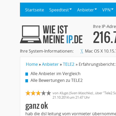
Startseite
Speedtest
Anbieter
VPN
Ihre IP-Adre
216.
Ihre System-Informationen:
Mac OS X 10.15.
Home
Anbieter
TELE2
» Erfahrungsbericht:
Alle Anbieter im Vergleich
Alle Bewertungen zu TELE2
von
Kluge (Sven Maschke)
,
über "
Tele2 S
21.10.2014
um 21:47 Uhr
ganz ok
hab die dsl leitung vom vormieter übernomm