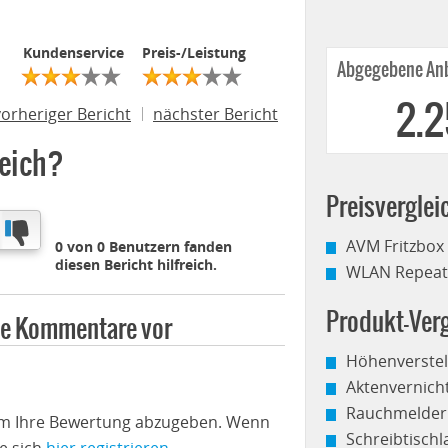
Kundenservice
Preis-/Leistung
Abgegebene Anb
2.
vorheriger Bericht
nächster Bericht
reich?
Preisverglei
AVM Fritzbox
0 von 0 Benutzern fanden
diesen Bericht hilfreich.
WLAN Repeate
Produkt-Verg
ine Kommentare vor
Höhenverstel
Aktenvernich
Rauchmelder
 um Ihre Bewertung abzugeben. Wenn
Schreibtisch
e sich
hier registrieren
.