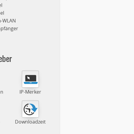
l
el
on-WLAN
mpfänger
eber
en
IP-Merker
e
Downloadzeit