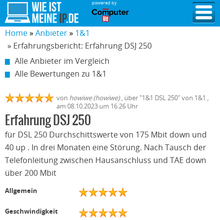
powered by
Home
Anbieter
1&1
» Erfahrungsbericht: Erfahrung DSJ 250
Alle Anbieter im Vergleich
Alle Bewertungen zu 1&1
von
howiwe (howiwe)
,
über "
1&1 DSL 250
" von
1&1
,
am
08.10.2023
um 16:26 Uhr
Erfahrung DSJ 250
für DSL 250 Durchschittswerte von 175 Mbit down und
40 up . In drei Monaten eine Störung. Nach Tausch der
Telefonleitung zwischen Hausanschluss und TAE down
über 200 Mbit
Allgemein
Geschwindigkeit