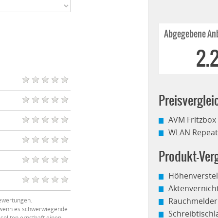
Abgegebene Anb
2.
Preisverglei
AVM Fritzbox
WLAN Repeate
Produkt-Verg
Höhenverstel
Aktenvernich
Rauchmelder
ewertungen.
, wenn es schwerwiegende
Schreibtisch
sollten ernsthaft einen