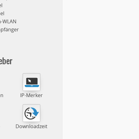
l
el
on-WLAN
mpfänger
eber
en
IP-Merker
e
Downloadzeit