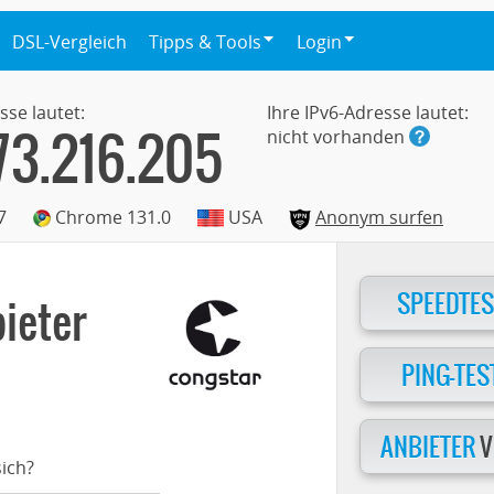
DSL-Vergleich
Tipps & Tools
Login
sse lautet:
Ihre IPv6-Adresse lautet:
73.216.205
nicht vorhanden
7
Chrome 131.0
USA
Anonym surfen
SPEEDTES
ieter
PING-TES
ANBIETER
V
ich?