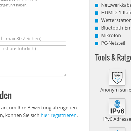
Netzwerkkabe
chgeführt haben.
HDMI-2.1-Kab
Wetterstati
Bluetooth-E
Mikrofon
PC-Netzteil
Tools & Ratg
Anonym surf
nden
n an, um Ihre Bewertung abzugeben.
n, können Sie sich
hier registrieren
.
IPv6 Adress