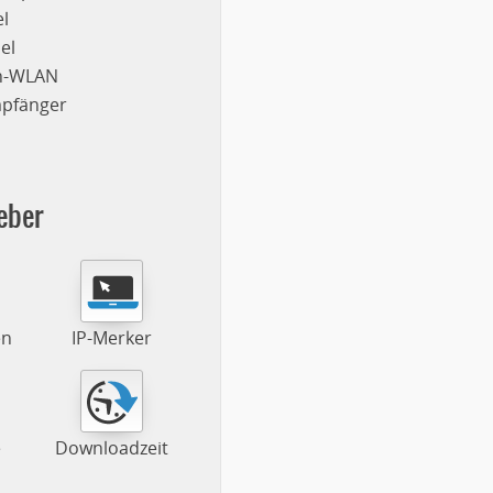
l
el
on-WLAN
mpfänger
eber
en
IP-Merker
e
Downloadzeit