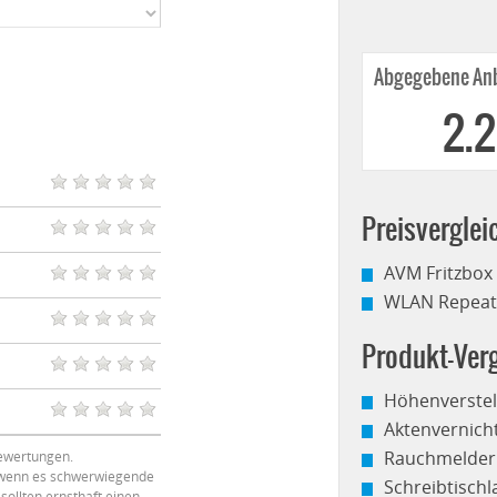
Abgegebene Anb
2.
Preisverglei
AVM Fritzbox
WLAN Repeate
Produkt-Verg
Höhenverstel
Aktenvernich
Rauchmelder
ewertungen.
, wenn es schwerwiegende
Schreibtisch
sollten ernsthaft einen