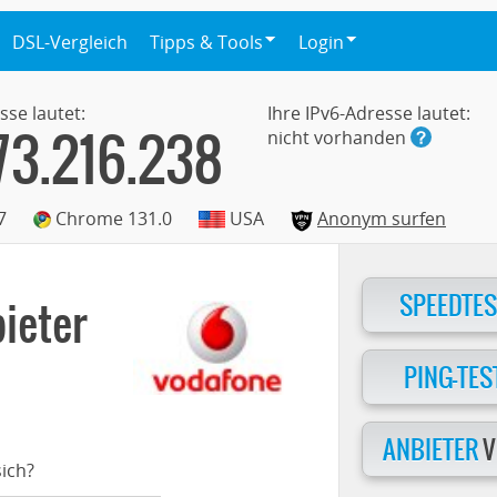
DSL-Vergleich
Tipps & Tools
Login
sse lautet:
Ihre IPv6-Adresse lautet:
73.216.238
nicht vorhanden
7
Chrome 131.0
USA
Anonym surfen
SPEEDTES
ieter
PING-TES
ANBIETER
V
ich?