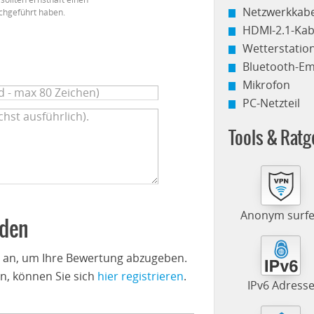
Netzwerkkabe
chgeführt haben.
HDMI-2.1-Kab
Wetterstati
Bluetooth-E
Mikrofon
PC-Netzteil
Tools & Ratg
Anonym surf
nden
n an, um Ihre Bewertung abzugeben.
n, können Sie sich
hier registrieren
.
IPv6 Adress