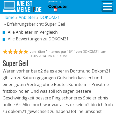
powered by
Home
Anbieter
DOKOM21
» Erfahrungsbericht: Super Geil
Alle Anbieter im Vergleich
Alle Bewertungen zu DOKOM21
von
,
über "
Internet pur 16/1
" von
DOKOM21
, am
08.05.2014
um 16:19 Uhr
Super Geil
Waren vorher bei o2 da es aber in Dortmund Dokom21
gibt ab zu Saturn gegangen.Gutschein kassiert und
einen guten Vertrag ohne Router.Konnte mir Privat ne
fritzbox holen.Und was soll ich sagen bessere
Geschwindigkeit bessere Ping schöneres Spielerlebnis
online.Als Alice noch war war alles ok seid o2 bin ich froh
zu dokom21 gewechselt zu haben.Hotline umsonst