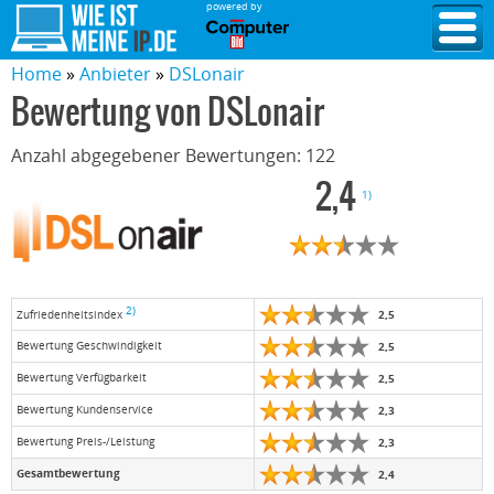
powered by
Home
Anbieter
DSLonair
Bewertung von
DSLonair
Anzahl abgegebener Bewertungen:
122
2,4
1)
2)
2,5
Zufriedenheitsindex
Bewertung Geschwindigkeit
2,5
Bewertung Verfügbarkeit
2,5
Bewertung Kundenservice
2,3
Bewertung Preis-/Leistung
2,3
Gesamtbewertung
2,4