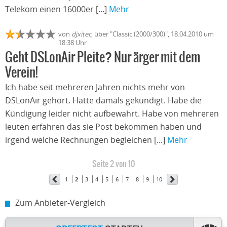
Telekom einen 16000er [...]
Mehr
von
djxitec
, über "Classic (2000/300)", 18.04.2010 um
18:38 Uhr
Geht DSLonAir Pleite? Nur ärger mit dem
Verein!
Ich habe seit mehreren Jahren nichts mehr von
DSLonAir gehört. Hatte damals gekündigt. Habe die
Kündigung leider nicht aufbewahrt. Habe von mehreren
leuten erfahren das sie Post bekommen haben und
irgend welche Rechnungen begleichen [...]
Mehr
Seite 2 von 10
1
2
3
4
5
6
7
8
9
10
Zum Anbieter-Vergleich