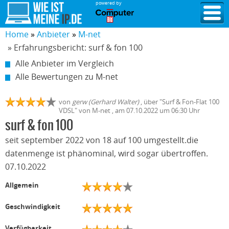
powered by
Home
Anbieter
M-net
» Erfahrungsbericht: surf & fon 100
Alle Anbieter im Vergleich
Alle Bewertungen zu M-net
von
gerw (Gerhard Walter)
,
über "
Surf & Fon-Flat 100
VDSL
" von
M-net
, am
07.10.2022
um 06:30 Uhr
surf & fon 100
seit september 2022 von 18 auf 100 umgestellt.die
datenmenge ist phänominal, wird sogar übertroffen.
07.10.2022
Allgemein
Geschwindigkeit
Verfügbarkeit