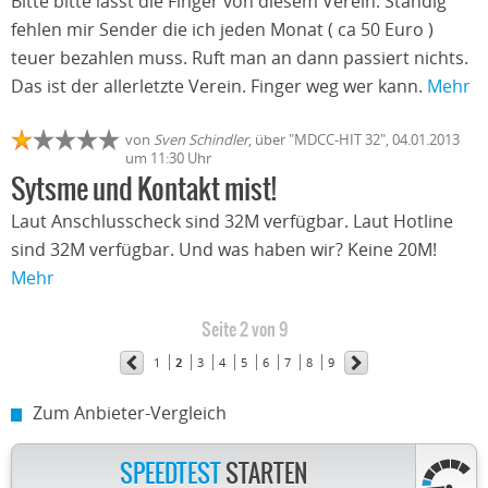
Bitte bitte lasst die Finger von diesem Verein. Ständig
fehlen mir Sender die ich jeden Monat ( ca 50 Euro )
teuer bezahlen muss. Ruft man an dann passiert nichts.
Das ist der allerletzte Verein. Finger weg wer kann.
Mehr
von
Sven Schindler
, über "MDCC-HIT 32", 04.01.2013
um 11:30 Uhr
Sytsme und Kontakt mist!
Laut Anschlusscheck sind 32M verfügbar. Laut Hotline
sind 32M verfügbar. Und was haben wir? Keine 20M!
Mehr
Seite 2 von 9
1
2
3
4
5
6
7
8
9
Zum Anbieter-Vergleich
SPEEDTEST
STARTEN