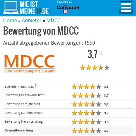
powered by
Home
Anbieter
MDCC
Bewertung von
MDCC
Anzahl abgegebener Bewertungen:
1550
3,7
1)
2)
3,8
Zufriedenheitsindex
Bewertung Geschwindigkeit
3,7
Bewertung Verfügbarkeit
3,7
Bewertung Kundenservice
3,7
Bewertung Preis-/Leistung
3,5
Gesamtbewertung
3,7