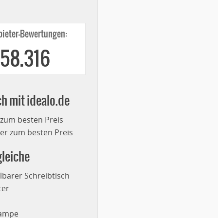
ieter-Bewertungen:
258.316
ch mit idealo.de
 zum besten Preis
r zum besten Preis
leiche
lbarer Schreibtisch
ter
lampe