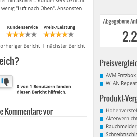
ermin aktiviert. Kundenservice nicht
in wenig "Luft nach Oben". Ansonsten
Abgegebene Anb
Kundenservice
Preis-/Leistung
2.
vorheriger Bericht
nächster Bericht
reich?
Preisverglei
AVM Fritzbox
WLAN Repeate
0 von 1 Benutzern fanden
diesen Bericht hilfreich.
Produkt-Verg
ine Kommentare vor
Höhenverstel
Aktenvernich
Rauchmelder
Schreibtisch