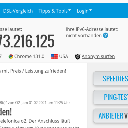
DSL-Vergleich
Tipps & Tools
Login
sse lautet:
Ihre IPv6-Adresse lautet:
73.216.125
nicht vorhanden
7
Chrome 131.0
USA
Anonym surfen
 mit Preis / Leistung zufrieden!
SPEEDTES
PING-TES
it)
" von
O2
, am
01.02.2021
um 11:25 Uhr
den!
ANBIETER
V
lefonica o2. Der Anschluss läuft