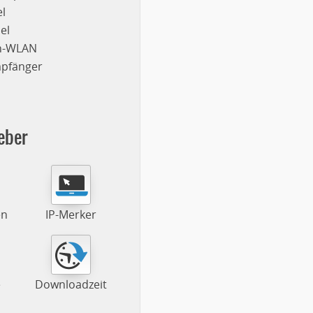
l
el
on-WLAN
mpfänger
eber
en
IP-Merker
e
Downloadzeit