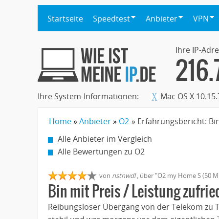
Startseite
Speedtest
Anbieter
VPN
Ihre IP-Adre
216.
Ihre System-Informationen:
Mac OS X 10.15.
Home
Anbieter
O2
» Erfahrungsbericht: Bin
Alle Anbieter im Vergleich
Alle Bewertungen zu O2
von
nstnwdl
,
über "
O2 my Home S (50 MB
Bin mit Preis / Leistung zufrie
Reibungsloser Übergang von der Telekom zu Te