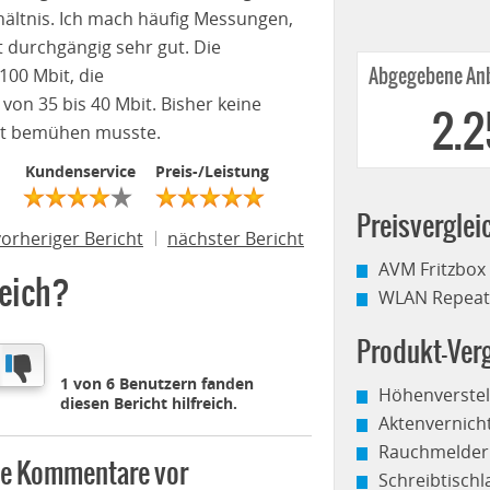
hältnis. Ich mach häufig Messungen,
st durchgängig sehr gut. Die
100 Mbit, die
Abgegebene Anb
von 35 bis 40 Mbit. Bisher keine
2.
cht bemühen musste.
Kundenservice
Preis-/Leistung
Preisverglei
vorheriger Bericht
nächster Bericht
AVM Fritzbox
reich?
WLAN Repeate
Produkt-Verg
1 von 6 Benutzern fanden
Höhenverstel
diesen Bericht hilfreich.
Aktenvernich
Rauchmelder
ine Kommentare vor
Schreibtisch