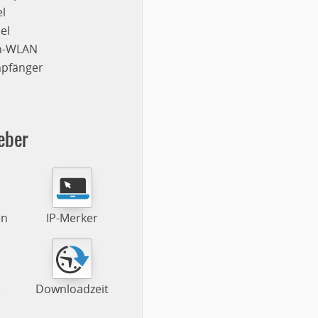
l
el
on-WLAN
mpfänger
eber
en
IP-Merker
e
Downloadzeit