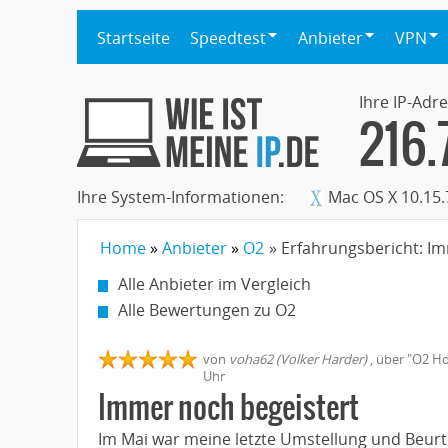
Startseite
Speedtest
Anbieter
VPN
Ihre IP-Adre
216.
Ihre System-Informationen:
Mac OS X 10.15.
Home
Anbieter
O2
» Erfahrungsbericht: I
Alle Anbieter im Vergleich
Alle Bewertungen zu O2
von
voha62 (Volker Harder)
,
über "
O2 H
Uhr
Immer noch begeistert
Im Mai war meine letzte Umstellung und Beurte