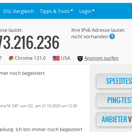
DSL-Vergleich
Tipps & Tools
Login
sse lautet:
Ihre IPv6-Adresse lautet:
73.216.236
nicht vorhanden
7
Chrome 131.0
USA
Anonym surfen
mmer noch begeistert
SPEEDTES
PING-TES
ome M 100
" von
O2
, am
21.10.2020
um 12:30
ANBIETER
V
ilung. Ich bin immer noch begeistert