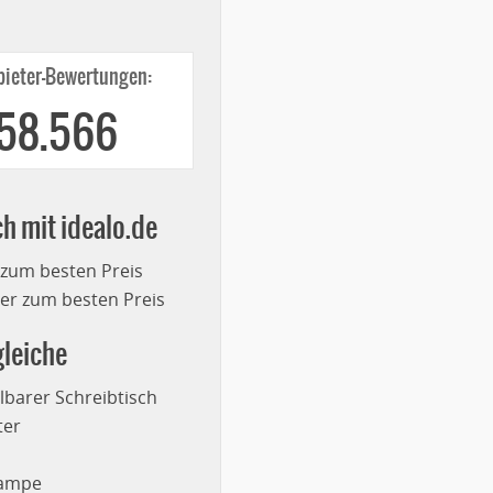
ieter-Bewertungen:
258.566
ch mit idealo.de
 zum besten Preis
r zum besten Preis
leiche
lbarer Schreibtisch
ter
lampe