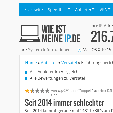
Startseite
Speedtest
Anbieter
VPN
Ihre IP-Adre
216.
Ihre System-Informationen:
Mac OS X 10.15.
Home
Anbieter
Versatel
» Erfahrungsberic
Alle Anbieter im Vergleich
Alle Bewertungen zu Versatel
von
payli75
,
über "
Doppel-Flat select DSL
Uhr
Seit 2014 immer schlechter
Seit 2014 kommt gerade mal 14811 kBit/s am