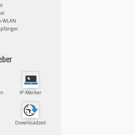
l
el
on-WLAN
mpfänger
eber
en
IP-Merker
e
Downloadzeit