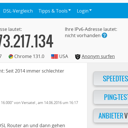
DSL-Vergleich
Tipps & Tools
Login
sse lautet:
Ihre IPv6-Adresse lautet:
73.217.134
nicht vorhanden
7
Chrome 131.0
USA
Anonym surfen
ht: Seit 2014 immer schlechter
SPEEDTES
PING-TES
 16.000
" von
Versatel
, am
14.06.2016
um 16:17
ANBIETER
V
 DSL Router an und dann gehen