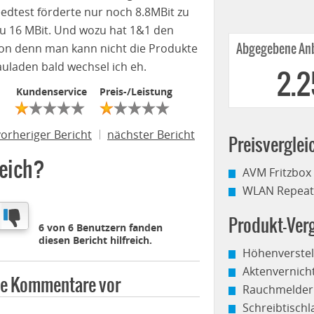
eedtest förderte nur noch 8.8MBit zu
 zu 16 MBit. Und wozu hat 1&1 den
on denn man kann nicht die Produkte
Abgegebene Anb
uladen bald wechsel ich eh.
2.
Kundenservice
Preis-/Leistung
vorheriger Bericht
nächster Bericht
Preisverglei
reich?
AVM Fritzbox
WLAN Repeate
Produkt-Verg
6 von 6 Benutzern fanden
diesen Bericht hilfreich.
Höhenverstel
Aktenvernich
ine Kommentare vor
Rauchmelder
Schreibtisch