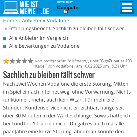
powered by
Home
Anbieter
Vodafone
» Erfahrungsbericht: Sachlich zu bleiben fällt schwer
Alle Anbieter im Vergleich
Alle Bewertungen zu Vodafone
von
remiqz (Max Thielmann)
,
über "
GigaZuhause 100
Kabel
" von
Vodafone
, am
10.02.2025
um 19:31 Uhr
Sachlich zu bleiben fällt schwer
Nach zwei Wochen Vodafone die erste Störung. Mitten
im Spiel einfach Internet weg, ohne Vorwarnung. Nichts
funktioniert mehr, auch kein WLan. Für mehrere
Stunden. Kundenservice nicht erreichbar, hänge seit
über 30 Minuten in der Warteschlange. Sowas hatte ich
bei 1und1 in 10 Jahren nicht. Da gab es auch mal alle
paar Jahre eine kurze Störung, aber man konnte den