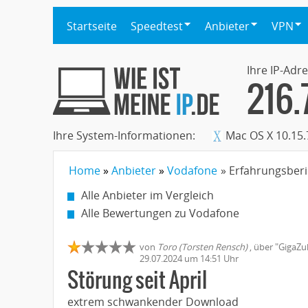
Startseite
Speedtest
Anbieter
VPN
Ihre IP-Adre
216.
Ihre System-Informationen:
Mac OS X 10.15.
Home
Anbieter
Vodafone
» Erfahrungsberic
Alle Anbieter im Vergleich
Alle Bewertungen zu Vodafone
von
Toro (Torsten Rensch)
,
über "
GigaZu
29.07.2024
um 14:51 Uhr
Störung seit April
extrem schwankender Download