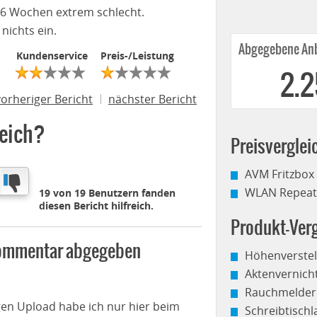
 6 Wochen extrem schlecht.
nichts ein.
Abgegebene Anb
Kundenservice
Preis-/Leistung
2.
vorheriger Bericht
nächster Bericht
reich?
Preisverglei
AVM Fritzbox
WLAN Repeate
19 von 19 Benutzern fanden
diesen Bericht hilfreich.
Produkt-Verg
 Kommentar abgegeben
Höhenverstel
Aktenvernich
Rauchmelder
en Upload habe ich nur hier beim
Schreibtisch