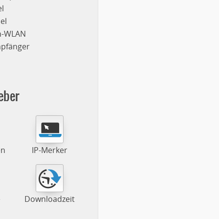
l
el
on-WLAN
mpfänger
eber
en
IP-Merker
e
Downloadzeit