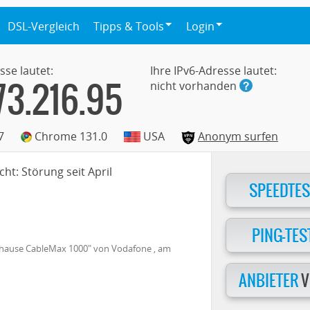
DSL-Vergleich
Tipps & Tools
Login
sse lautet:
Ihre IPv6-Adresse lautet:
73.216.95
nicht vorhanden
7
Chrome 131.0
USA
Anonym surfen
ht: Störung seit April
SPEEDTES
PING-TES
hause CableMax 1000
" von
Vodafone
, am
ANBIETER
V