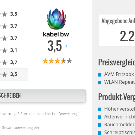
3,5
Abgegebene Anb
3,7
2.
3,7
3,5
1)
3,1
Preisverglei
3,7
AVM Fritzbox
3,5
WLAN Repeate
Produkt-Verg
SCHREIBEN
Höhenverstel
 Bewertung 3 Sterne, eine schlechte Bewertung 1
Aktenvernich
Rauchmelder
er Gesamtbewertung ein.
Schreibtisch