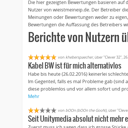
Die hier gezeigten Bewertungen basieren auf 
Nutzer von wieistmeineip.de. Der Betreiber di
Meinungen oder Bewertungen weder zu eigen,
Bewertungen die Auffassung des Betreibers wi
Berichte von Nutzern 
von
kheberspaecher
, über "Clever 32", 2
Kabel BW ist für mich alternativlos
Habe bis heute (26.02.2016) keinerlei schlech
Im Gegenteil, falls es mal Probleme gab (sind 
diese problemlos und vor allem sofort und profe
Mehr
von
bOOn (bOOn the GooN)
, über "Clev
Seit Unitymedia absolut nicht mehr
Zuerst muss ich sagen dass ich grosse Stücke a