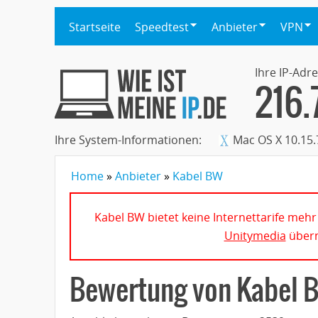
Startseite
Speedtest
Anbieter
VPN
Ihre IP-Adre
216.
Ihre System-Informationen:
Mac OS X 10.15.
Home
Anbieter
Kabel BW
Kabel BW bietet keine Internettarife me
Unitymedia
über
Bewertung von
Kabel 