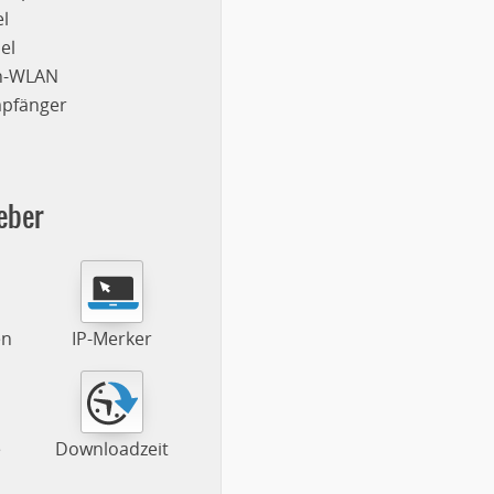
l
el
on-WLAN
mpfänger
eber
en
IP-Merker
e
Downloadzeit