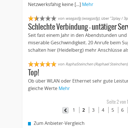
Netzwerksfähig keine [...]
Mehr
von
wsegasfg (wsegasfg)
, über "2play / 
Schlechte Verbindung - untätiger Ser
Seit fast einem Jahr in den Abendstunden u
miserable Geschwindigkeit. 20 Anrufe beim Sup
schalten hier (Heidelberg) mehr Anschlüsse als
von
RaphaSteinchen (Raphael Steinchen)
Top!
Ob über WLAN oder Ethernet sehr gute Leistun
gleiche Werte
Mehr
Seite 2 von 
1
2
3
4
5
6
Zum Anbieter-Vergleich