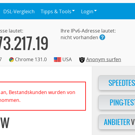
DSL-Vergleich
Tipps & Tools
Login
sse lautet:
Ihre IPv6-Adresse lautet:
73.217.19
nicht vorhanden
7
Chrome 131.0
USA
Anonym surfen
SPEEDTES
hr an, Bestandskunden wurden von
nommen.
PING-TES
BW
ANBIETER
V