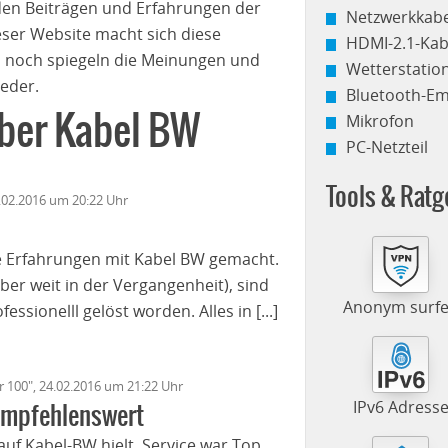
den Beiträgen und Erfahrungen der
Netzwerkkabe
eser Website macht sich diese
HDMI-2.1-Kab
 noch spiegeln die Meinungen und
Wetterstati
eder.
Bluetooth-E
über Kabel BW
Mikrofon
PC-Netzteil
Tools & Ratg
6.02.2016 um 20:22 Uhr
te Erfahrungen mit Kabel BW gemacht.
aber weit in der Vergangenheit), sind
Anonym surf
ssionelll gelöst worden. Alles in [...]
er 100", 24.02.2016 um 21:22 Uhr
IPv6 Adress
 empfehlenswert
uf Kabel-BW hielt. Service war Top,