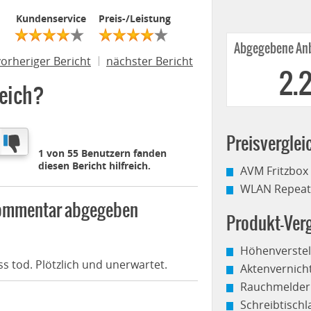
Kundenservice
Preis-/Leistung
Abgegebene Anb
vorheriger Bericht
nächster Bericht
2.
reich?
Preisverglei
1 von 55 Benutzern fanden
diesen Bericht hilfreich.
AVM Fritzbox
WLAN Repeate
 Kommentar abgegeben
Produkt-Verg
Höhenverstel
ss tod. Plötzlich und unerwartet.
Aktenvernich
Rauchmelder
Schreibtisch