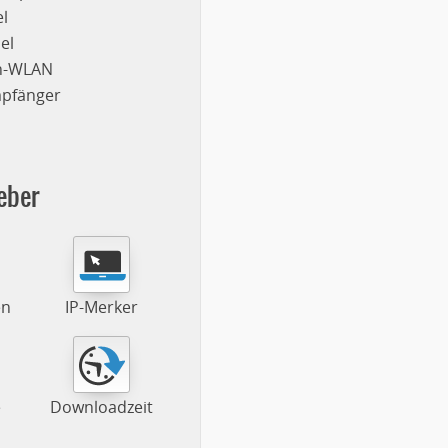
l
el
on-WLAN
mpfänger
eber
en
IP-Merker
e
Downloadzeit