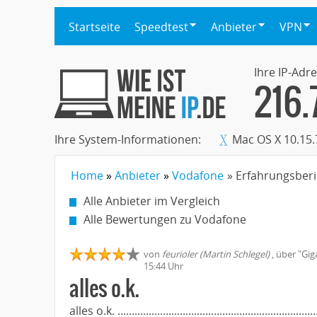
Startseite
Speedtest
Anbieter
VPN
Ihre IP-Adre
216.
Ihre System-Informationen:
Mac OS X 10.15.
Home
Anbieter
Vodafone
» Erfahrungsberic
Alle Anbieter im Vergleich
Alle Bewertungen zu Vodafone
von
feurioler (Martin Schlegel)
,
über "
Gig
15:44 Uhr
alles o.k.
alles o.k. .......................................................................