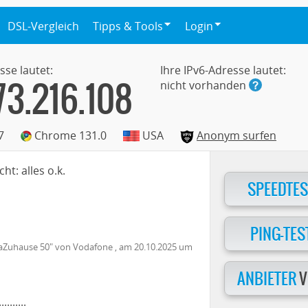
DSL-Vergleich
Tipps & Tools
Login
sse lautet:
Ihre IPv6-Adresse lautet:
73.216.108
nicht vorhanden
7
Chrome 131.0
USA
Anonym surfen
ht: alles o.k.
SPEEDTES
PING-TES
aZuhause 50
" von
Vodafone
, am
20.10.2025
um
ANBIETER
V
.........