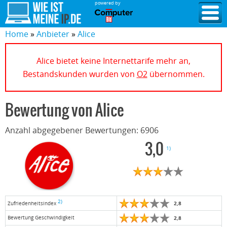
powered by
Home
Anbieter
Alice
Alice bietet keine Internettarife mehr an,
Bestandskunden wurden von
O2
übernommen.
Bewertung von
Alice
Anzahl abgegebener Bewertungen:
6906
3,0
1)
2)
2,8
Zufriedenheitsindex
Bewertung Geschwindigkeit
2,8