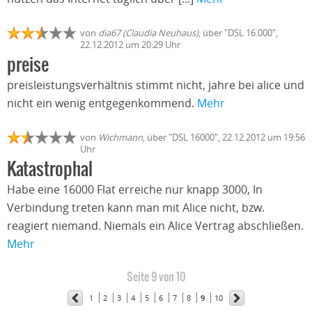
von
dia67 (Claudia Neuhaus)
, über "DSL 16.000",
22.12.2012 um 20:29 Uhr
preise
preisleistungsverhältnis stimmt nicht, jahre bei alice und
nicht ein wenig entgegenkommend.
Mehr
von
Wichmann
, über "DSL 16000", 22.12.2012 um 19:56
Uhr
Katastrophal
Habe eine 16000 Flat erreiche nur knapp 3000, In
Verbindung treten kann man mit Alice nicht, bzw.
reagiert niemand. Niemals ein Alice Vertrag abschließen.
Mehr
Seite 9 von 10
1
2
3
4
5
6
7
8
9
10