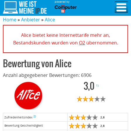
powered by
Home
Anbieter
Alice
Alice bietet keine Internettarife mehr an,
Bestandskunden wurden von
O2
übernommen.
Bewertung von
Alice
Anzahl abgegebener Bewertungen:
6906
3,0
1)
2)
2,8
Zufriedenheitsindex
Bewertung Geschwindigkeit
2,8