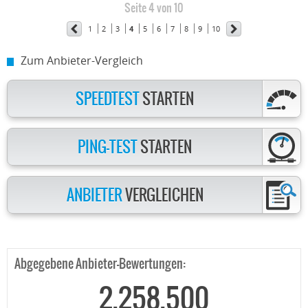
Seite 4 von 10
1
2
3
4
5
6
7
8
9
10
Zum Anbieter-Vergleich
SPEEDTEST
STARTEN
PING-TEST
STARTEN
ANBIETER
VERGLEICHEN
Abgegebene Anbieter-Bewertungen:
2.258.500