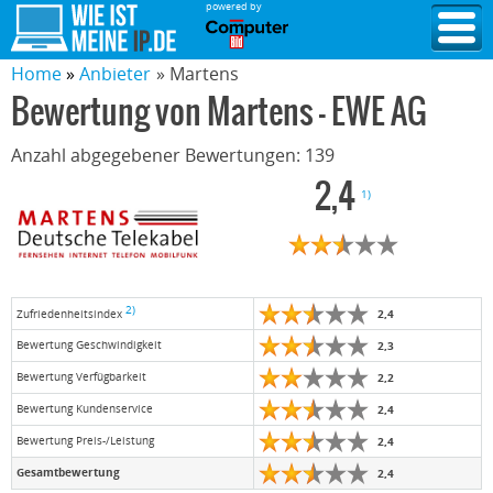
powered by
Home
Anbieter
» Martens
Bewertung von
Martens - EWE AG
Anzahl abgegebener Bewertungen:
139
2,4
1)
2)
2,4
Zufriedenheitsindex
Bewertung Geschwindigkeit
2,3
Bewertung Verfügbarkeit
2,2
Bewertung Kundenservice
2,4
Bewertung Preis-/Leistung
2,4
Gesamtbewertung
2,4