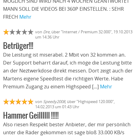
MÖGLICH SIND WIRD NACH 4 WOCHEN GEANTWORTET
MANN SOLL DIE VIDEOS BEI 360P EINSTELLEN. : SEHR
FRECH
Mehr
von
Dre
, über "Internet / Premium 32.000", 19.10.2013
um 14:36 Uhr
Betrüger!!!
Die Leistung ist miserabel. 2 Mbit von 32 kommen an.
Der Support beharrt darauf, ich möge die Leistung bitte
an der Neztwerkdose direkt messen. Dort zeigt auch der
Martens eigene Speedtest die richtigen Werte. Habe
Premium Zugang zu einem Highspeed [...]
Mehr
von
Speedy2008
, über "Highspeed 120.000",
14.02.2013 um 01:43 Uhr
Hammer Geillllll !!!!!
Also riesen Respekt bester Anbieter, der mir persönlich
unter die Räder gekommen ist sage bloß 33.000 KB/s