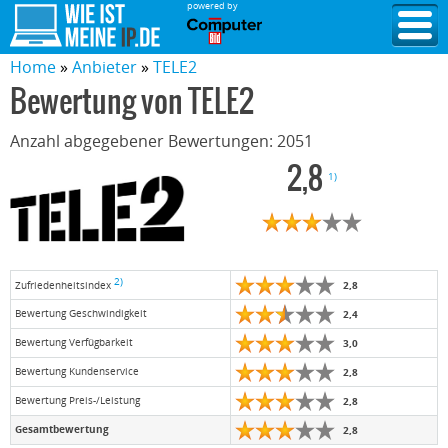
powered by
Home
Anbieter
TELE2
Bewertung von
TELE2
Anzahl abgegebener Bewertungen:
2051
2,8
1)
2)
2,8
Zufriedenheitsindex
Bewertung Geschwindigkeit
2,4
Bewertung Verfügbarkeit
3,0
Bewertung Kundenservice
2,8
Bewertung Preis-/Leistung
2,8
Gesamtbewertung
2,8