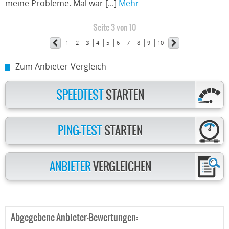
meine Probleme. Mal war [...]
Mehr
Seite 3 von 10
1
2
3
4
5
6
7
8
9
10
Zum Anbieter-Vergleich
SPEEDTEST
STARTEN
PING-TEST
STARTEN
ANBIETER
VERGLEICHEN
Abgegebene Anbieter-Bewertungen: