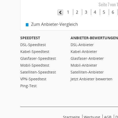
Seite 7 von 
1
2
3
4
5
6
Zum Anbieter-Vergleich
SPEEDTEST
ANBIETER-BEWERTUNGEN
DSL-Speedtest
DSL-Anbieter
Kabel-Speedtest
Kabel-Anbieter
Glasfaser-Speedtest
Glasfaser-Anbieter
Mobil-Speedtest
Mobil-Anbieter
Satelliten-Speedtest
Satelliten-Anbieter
VPN-Speedtest
Jetzt Anbieter bewerten
Ping-Test
Startseite
Werbung
AGB
D