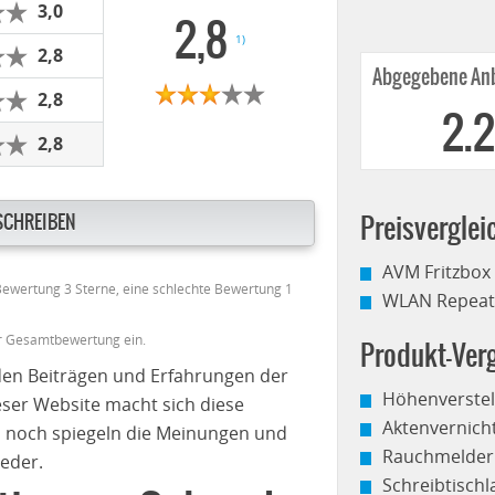
3,0
2,8
1)
2,8
Abgegebene Anb
2,8
2.
2,8
SCHREIBEN
Preisverglei
AVM Fritzbox
 Bewertung 3 Sterne, eine schlechte Bewertung 1
WLAN Repeate
er Gesamtbewertung ein.
Produkt-Verg
den Beiträgen und Erfahrungen der
Höhenverstel
eser Website macht sich diese
Aktenvernich
 noch spiegeln die Meinungen und
Rauchmelder
eder.
Schreibtisch