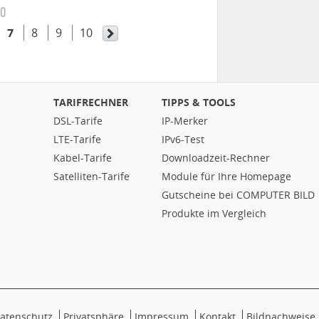
10
7
8
9
10
TARIFRECHNER
TIPPS & TOOLS
DSL-Tarife
IP-Merker
LTE-Tarife
IPv6-Test
Kabel-Tarife
Downloadzeit-Rechner
Satelliten-Tarife
Module für Ihre Homepage
Gutscheine bei COMPUTER BILD
Produkte im Vergleich
atenschutz
Privatsphäre
Impressum
Kontakt
Bildnachweise