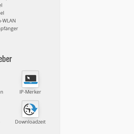
l
el
on-WLAN
mpfänger
eber
en
IP-Merker
e
Downloadzeit