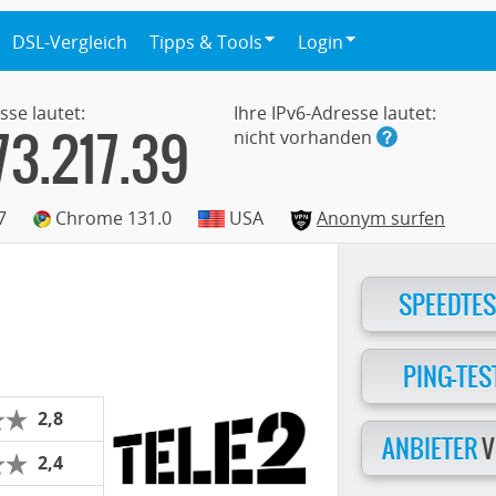
DSL-Vergleich
Tipps & Tools
Login
sse lautet:
Ihre IPv6-Adresse lautet:
73.217.39
nicht vorhanden
7
Chrome 131.0
USA
Anonym surfen
SPEEDTES
PING-TES
2,8
ANBIETER
V
2,4