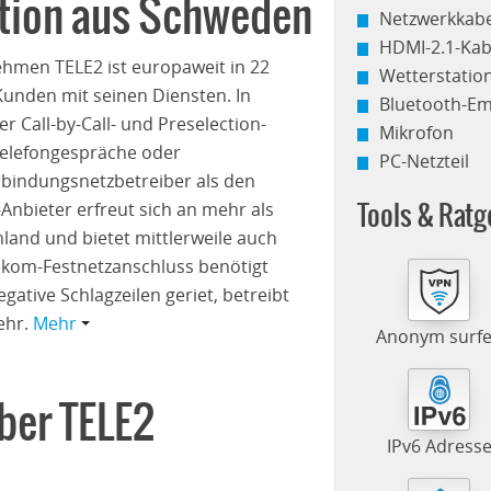
ation aus Schweden
Netzwerkkabe
HDMI-2.1-Kab
men TELE2 ist europaweit in 22
Wetterstati
Kunden mit seinen Diensten. In
Bluetooth-E
r Call-by-Call- und Preselection-
Mikrofon
Telefongespräche oder
PC-Netzteil
bindungsnetzbetreiber als den
Anbieter erfreut sich an mehr als
Tools & Ratg
hland und bietet mittlerweile auch
lekom-Festnetzanschluss benötigt
tive Schlagzeilen geriet, betreibt
ehr.
Mehr
Anonym surf
ber TELE2
IPv6 Adress