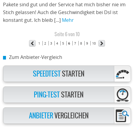
Pakete sind gut und der Service hat mich bisher nie im
Stich gelassen! Auch die Geschwindigkeit bei Dsl ist
konstant gut. Ich bleib [...]
Mehr
Seite 6 von 10
1
2
3
4
5
6
7
8
9
10
Zum Anbieter-Vergleich
SPEEDTEST
STARTEN
PING-TEST
STARTEN
ANBIETER
VERGLEICHEN