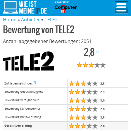
powered by
Home
Anbieter
TELE2
Bewertung von
TELE2
Anzahl abgegebener Bewertungen:
2051
2,8
1)
2)
2,8
Zufriedenheitsindex
Bewertung Geschwindigkeit
2,4
Bewertung Verfügbarkeit
3,0
Bewertung Kundenservice
2,8
Bewertung Preis-/Leistung
2,8
Gesamtbewertung
2,8