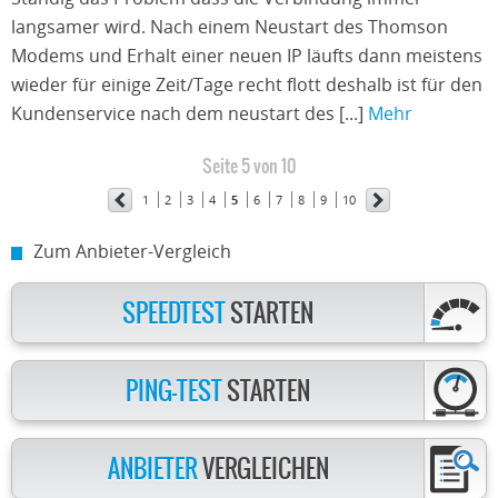
langsamer wird. Nach einem Neustart des Thomson
Modems und Erhalt einer neuen IP läufts dann meistens
wieder für einige Zeit/Tage recht flott deshalb ist für den
Kundenservice nach dem neustart des [...]
Mehr
Seite 5 von 10
1
2
3
4
5
6
7
8
9
10
Zum Anbieter-Vergleich
SPEEDTEST
STARTEN
PING-TEST
STARTEN
ANBIETER
VERGLEICHEN