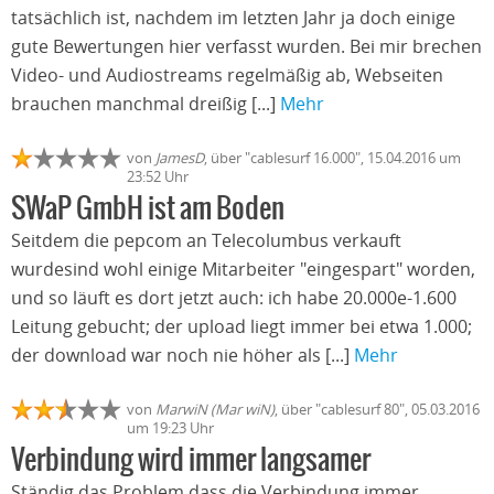
tatsächlich ist, nachdem im letzten Jahr ja doch einige
gute Bewertungen hier verfasst wurden. Bei mir brechen
Video- und Audiostreams regelmäßig ab, Webseiten
brauchen manchmal dreißig [...]
Mehr
von
JamesD
, über "cablesurf 16.000", 15.04.2016 um
23:52 Uhr
SWaP GmbH ist am Boden
Seitdem die pepcom an Telecolumbus verkauft
wurdesind wohl einige Mitarbeiter "eingespart" worden,
und so läuft es dort jetzt auch: ich habe 20.000e-1.600
Leitung gebucht; der upload liegt immer bei etwa 1.000;
der download war noch nie höher als [...]
Mehr
von
MarwiN (Mar wiN)
, über "cablesurf 80", 05.03.2016
um 19:23 Uhr
Verbindung wird immer langsamer
Ständig das Problem dass die Verbindung immer