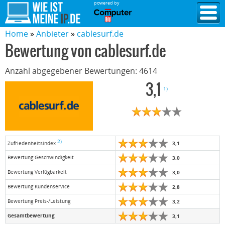
powered by
Home
Anbieter
cablesurf.de
Bewertung von
cablesurf.de
Anzahl abgegebener Bewertungen:
4614
3,1
1)
2)
3,1
Zufriedenheitsindex
Bewertung Geschwindigkeit
3,0
Bewertung Verfügbarkeit
3,0
Bewertung Kundenservice
2,8
Bewertung Preis-/Leistung
3,2
Gesamtbewertung
3,1