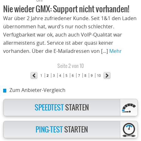
Uhr
Nie wieder GMX: Support nicht vorhanden!
War über 2 Jahre zufriedener Kunde. Seit 1&1 den Laden
übernommen hat, wurd's nur noch schlechter.
Verfügbarkeit war ok, auch auch VoIP-Qualität war
allermeistens gut. Service ist aber quasi keiner
vorhanden. Über die E-Mailadressen von [...]
Mehr
Seite 2 von 10
1
2
3
4
5
6
7
8
9
10
Zum Anbieter-Vergleich
SPEEDTEST
STARTEN
PING-TEST
STARTEN