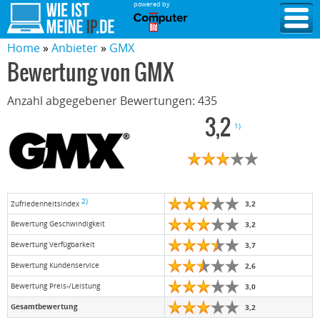
powered by
Home
Anbieter
GMX
Bewertung von
GMX
Anzahl abgegebener Bewertungen:
435
3,2
1)
2)
3,2
Zufriedenheitsindex
Bewertung Geschwindigkeit
3,2
Bewertung Verfügbarkeit
3,7
Bewertung Kundenservice
2,6
Bewertung Preis-/Leistung
3,0
Gesamtbewertung
3,2