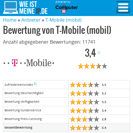
powered by
Home
Anbieter
T-Mobile (mobil)
Bewertung von
T-Mobile (mobil)
Anzahl abgegebener Bewertungen:
11741
3,4
1)
2)
3,5
Zufriedenheitsindex
Bewertung Geschwindigkeit
3,2
Bewertung Verfügbarkeit
3,5
Bewertung Kundenservice
3,4
Bewertung Preis-/Leistung
2,8
Gesamtbewertung
3,4