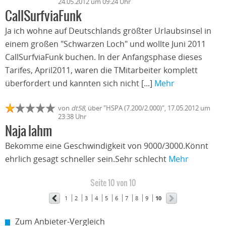
24.05.2012 um 09:24 Uhr
CallSurfviaFunk
Ja ich wohne auf Deutschlands größter Urlaubsinsel in
einem großen "Schwarzen Loch" und wollte Juni 2011
CallSurfviaFunk buchen. In der Anfangsphase dieses
Tarifes, April2011, waren die TMitarbeiter komplett
überfordert und kannten sich nicht [...]
Mehr
von
dt58
, über "HSPA (7.200/2.000)", 17.05.2012 um
23:38 Uhr
Naja lahm
Bekomme eine Geschwindigkeit von 9000/3000.Könnt
ehrlich gesagt schneller sein.Sehr schlecht
Mehr
Seite 10 von 10
1
2
3
4
5
6
7
8
9
10
Zum Anbieter-Vergleich