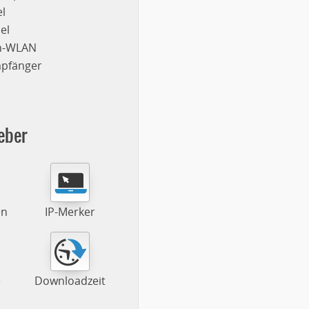
l
el
on-WLAN
mpfänger
eber
en
IP-Merker
e
Downloadzeit