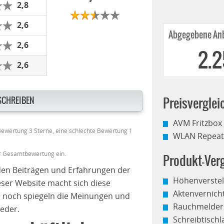
2,8
2,6
Abgegebene Anb
2,6
2.
2,6
SCHREIBEN
Preisverglei
AVM Fritzbox
 Bewertung 3 Sterne, eine schlechte Bewertung 1
WLAN Repeate
er Gesamtbewertung ein.
Produkt-Verg
den Beiträgen und Erfahrungen der
Höhenverstel
eser Website macht sich diese
Aktenvernich
 noch spiegeln die Meinungen und
Rauchmelder
eder.
Schreibtisch