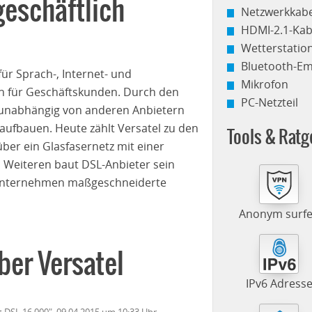
 geschäftlich
Netzwerkkabe
HDMI-2.1-Kab
Wetterstati
Bluetooth-E
ür Sprach-, Internet- und
Mikrofon
ch für Geschäftskunden. Durch den
PC-Netzteil
ch unabhängig von anderen Anbietern
aufbauen. Heute zählt Versatel zu den
Tools & Ratg
ber ein Glasfasernetz mit einer
 Weiteren baut DSL-Anbieter sein
 Unternehmen maßgeschneiderte
Anonym surf
ber Versatel
IPv6 Adress
ct DSL 16.000", 09.04.2015 um 10:33 Uhr