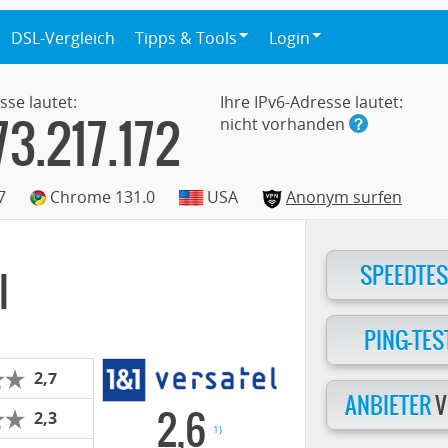
DSL-Vergleich
Tipps & Tools
Login
sse lautet:
Ihre IPv6-Adresse lautet:
73.217.172
nicht vorhanden
7
Chrome 131.0
USA
Anonym surfen
SPEEDTES
l
PING-TES
2,7
ANBIETER
V
2,6
2,3
1)