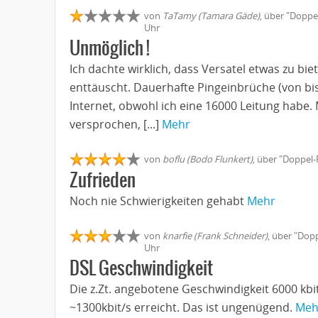
von
TaTamy (Tamara Gäde)
, über "Doppel
Uhr
Unmöglich !
Ich dachte wirklich, dass Versatel etwas zu bie
enttäuscht. Dauerhafte Pingeinbrüche (von bis
Internet, obwohl ich eine 16000 Leitung habe.
versprochen, [...]
Mehr
von
boflu (Bodo Flunkert)
, über "Doppel-
Zufrieden
Noch nie Schwierigkeiten gehabt
Mehr
von
knarfie (Frank Schneider)
, über "Dopp
Uhr
DSL Geschwindigkeit
Die z.Zt. angebotene Geschwindigkeit 6000 kbi
~1300kbit/s erreicht. Das ist ungenügend.
Meh