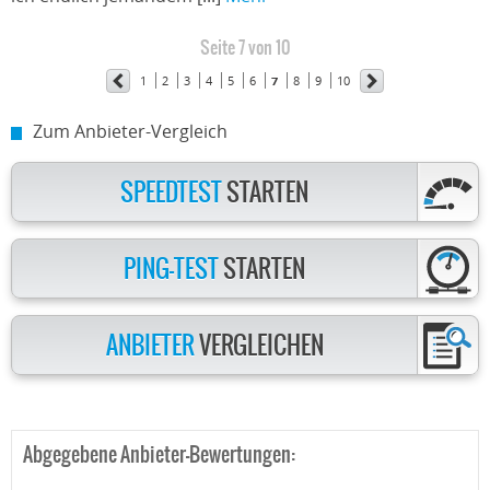
Seite 7 von 10
1
2
3
4
5
6
7
8
9
10
Zum Anbieter-Vergleich
SPEEDTEST
STARTEN
PING-TEST
STARTEN
ANBIETER
VERGLEICHEN
Abgegebene Anbieter-Bewertungen: