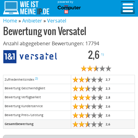
powered by
Home
Anbieter
Versatel
Bewertung von
Versatel
Anzahl abgegebener Bewertungen:
17794
2,6
1)
2)
2,7
Zufriedenheitsindex
Bewertung Geschwindigkeit
2,3
Bewertung Verfügbarkeit
2,8
Bewertung Kundenservice
2,6
Bewertung Preis-/Leistung
2,6
Gesamtbewertung
2,6