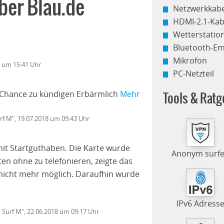
ber Blau.de
Netzwerkkabe
HDMI-2.1-Kab
Wetterstati
Bluetooth-E
Mikrofon
8 um 15:41 Uhr
PC-Netzteil
e Chance zu kündigen Erbärmlich
Mehr
Tools & Ratg
urf M", 19.07.2018 um 09:43 Uhr
mit Startguthaben. Die Karte wurde
Anonym surf
ten ohne zu telefonieren, zeigte das
 nicht mehr möglich. Daraufhin wurde
IPv6 Adress
u Surf M", 22.06.2018 um 09:17 Uhr