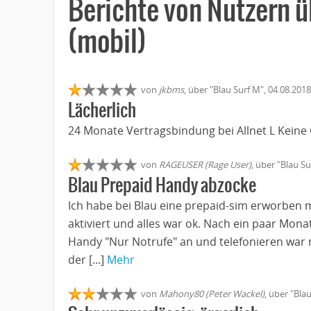
Berichte von Nutzern ü
(mobil)
von
jkbms
, über "Blau Surf M", 04.08.201
Lächerlich
24 Monate Vertragsbindung bei Allnet L Kein
von
RAGEUSER (Rage User)
, über "Blau S
Blau Prepaid Handy abzocke
Ich habe bei Blau eine prepaid-sim erworben 
aktiviert und alles war ok. Nach ein paar Mona
Handy "Nur Notrufe" an und telefonieren war
der [...]
Mehr
von
Mahony80 (Peter Wackel)
, über "Bla