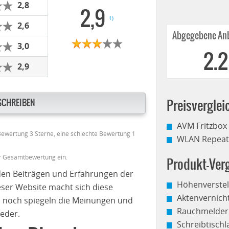
2,8
2,9
1)
2,6
Abgegebene Anb
3,0
2.
2,9
SCHREIBEN
Preisverglei
AVM Fritzbox
 Bewertung 3 Sterne, eine schlechte Bewertung 1
WLAN Repeate
er Gesamtbewertung ein.
Produkt-Verg
den Beiträgen und Erfahrungen der
Höhenverstel
eser Website macht sich diese
Aktenvernich
 noch spiegeln die Meinungen und
Rauchmelder
eder.
Schreibtisch