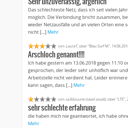
Sehr unzuverlässig, ärgerlich
Das schlechteste Netz, dass ich seit vielen Jahr
möglich. Die Verbindung bricht zusammen, be
wieder Netzausfälle und an vielen Orten eine
nicht [...]
Mehr
von
LauraT
, über "Blau Surf M", 14.06.20
Arschloch genannt!!!!
Ich habe gestern am 13.06.2018 gegen 11:10 o
gesprochen, der leider sehr unhöflich war un
Arbeitstelle nicht verdient hat. Leider erinner
kann sagen, dass [...]
Mehr
von
sa3douune (saad assali)
, über "LTE",
sehr schlechte erfahrung
die haben mich nie geantwortet, ich habe ohn
Mehr