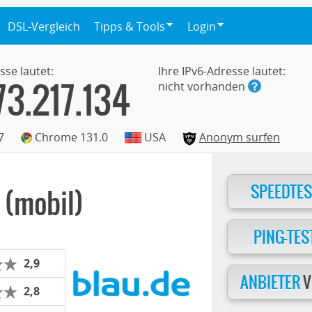
DSL-Vergleich
Tipps & Tools
Login
sse lautet:
Ihre IPv6-Adresse lautet:
73.217.134
nicht vorhanden
7
Chrome 131.0
USA
Anonym surfen
SPEEDTES
 (mobil)
PING-TES
2,9
ANBIETER
V
2,8