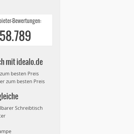
ieter-Bewertungen:
258.789
ch mit idealo.de
 zum besten Preis
r zum besten Preis
leiche
lbarer Schreibtisch
ter
lampe