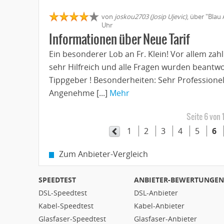
von
joskou2703 (Josip Ujevic)
, über "Blau 
Uhr
Informationen über Neue Tarif
Ein besonderer Lob an Fr. Klein! Vor allem zah
sehr Hilfreich und alle Fragen wurden beantwor
Tippgeber ! Besonderheiten: Sehr Professionel
Angenehme [...]
Mehr
Seite 6 von 
1
2
3
4
5
6
Zum Anbieter-Vergleich
SPEEDTEST
ANBIETER-BEWERTUNGEN
DSL-Speedtest
DSL-Anbieter
Kabel-Speedtest
Kabel-Anbieter
Glasfaser-Speedtest
Glasfaser-Anbieter