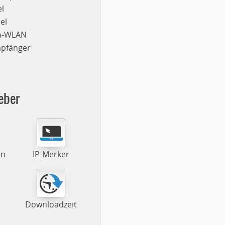
l
el
on-WLAN
mpfänger
eber
en
IP-Merker
e
Downloadzeit