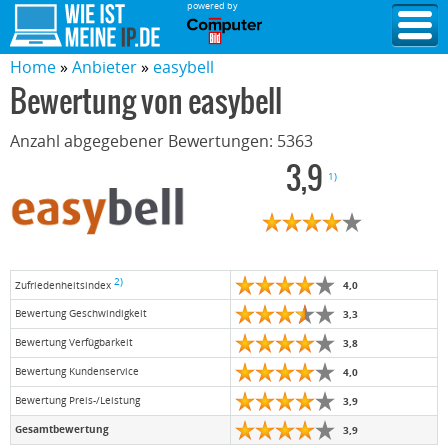
powered by
Home
Anbieter
easybell
Bewertung von
easybell
Anzahl abgegebener Bewertungen:
5363
3,9
1)
2)
4,0
Zufriedenheitsindex
Bewertung Geschwindigkeit
3,3
Bewertung Verfügbarkeit
3,8
Bewertung Kundenservice
4,0
Bewertung Preis-/Leistung
3,9
Gesamtbewertung
3,9