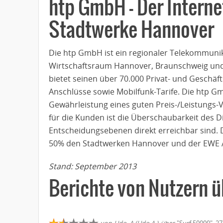
htp GmbH – Der Interne
Stadtwerke Hannover
Die htp GmbH ist ein regionaler Telekommunik
Wirtschaftsraum Hannover, Braunschweig un
bietet seinen über 70.000 Privat- und Geschäf
Anschlüsse sowie Mobilfunk-Tarife. Die htp Gm
Gewährleistung eines guten Preis-/Leistungs-V
für die Kunden ist die Überschaubarkeit des Di
Entscheidungsebenen direkt erreichbar sind. D
50% den Stadtwerken Hannover und der EWE 
Stand: September 2013
Berichte von Nutzern ü
von
Udo_A (Udo A.)
, über "Surf 50000", 2