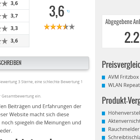
3,6
3,6
1)
3,7
Abgegebene Anb
3,3
2.
3,6
SCHREIBEN
Preisverglei
AVM Fritzbox
 Bewertung 3 Sterne, eine schlechte Bewertung 1
WLAN Repeate
er Gesamtbewertung ein.
Produkt-Verg
den Beiträgen und Erfahrungen der
Höhenverstel
eser Website macht sich diese
Aktenvernich
 noch spiegeln die Meinungen und
Rauchmelder
eder.
Schreibtisch