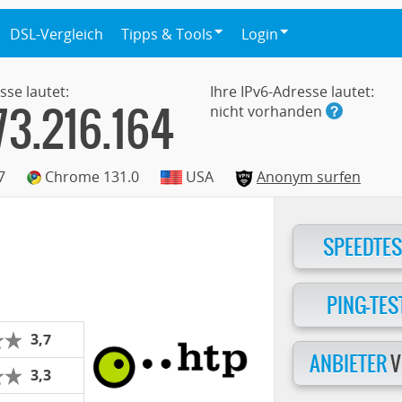
DSL-Vergleich
Tipps & Tools
Login
sse lautet:
Ihre IPv6-Adresse lautet:
73.216.164
nicht vorhanden
7
Chrome 131.0
USA
Anonym surfen
SPEEDTES
PING-TES
3,7
ANBIETER
V
3,3