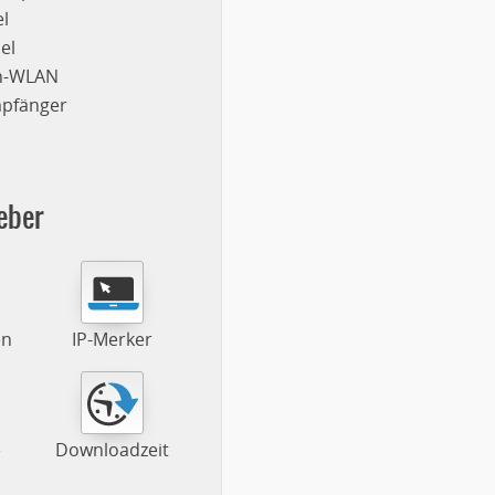
l
el
on-WLAN
mpfänger
eber
en
IP-Merker
e
Downloadzeit