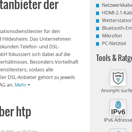
tanbieter der
Netzwerkkabe
HDMI-2.1-Kab
Wetterstati
Bluetooth-E
ationsdienstleister für den
Mikrofon
d Hildesheim. Das Unternehmen
PC-Netzteil
tskunden Telefon- und DSL-
bH fokussiert sich dabei auf die
Tools & Ratg
erhältnisses. Besonders Vorteilhaft
enstleisters, sodass alle
er DSL-Anbieter gehört zu jeweils
AG an.
Mehr
Anonym surf
ber htp
IPv6 Adress
7.10.2015 um 23:17 Uhr