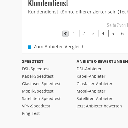
Klundendienst
Kundendienst könnte differenzierter sein (Te
Seite 7 von 
1
2
3
4
5
6
Zum Anbieter-Vergleich
SPEEDTEST
ANBIETER-BEWERTUNGEN
DSL-Speedtest
DSL-Anbieter
Kabel-Speedtest
Kabel-Anbieter
Glasfaser-Speedtest
Glasfaser-Anbieter
Mobil-Speedtest
Mobil-Anbieter
Satelliten-Speedtest
Satelliten-Anbieter
VPN-Speedtest
Jetzt Anbieter bewerten
Ping-Test