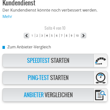
Kundendienst
Der Kundendienst könnte noch verbessert werden.
Mehr
Seite 4 von 10
1
2
3
4
5
6
7
8
9
10
Zum Anbieter-Vergleich
SPEEDTEST
STARTEN
PING-TEST
STARTEN
ANBIETER
VERGLEICHEN