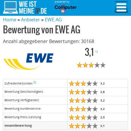
powered by
Home
Anbieter
EWE AG
Bewertung von
EWE AG
Anzahl abgegebener Bewertungen:
30168
3,1
1)
2)
3,2
Zufriedenheitsindex
Bewertung Geschwindigkeit
2,8
Bewertung Verfügbarkeit
3,2
Bewertung Kundenservice
3,2
Bewertung Preis-/Leistung
2,9
Gesamtbewertung
3,1