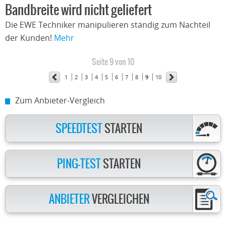
Bandbreite wird nicht geliefert
Die EWE Techniker manipulieren ständig zum Nachteil
der Kunden!
Mehr
Seite 9 von 10
1
2
3
4
5
6
7
8
9
10
Zum Anbieter-Vergleich
SPEEDTEST
STARTEN
PING-TEST
STARTEN
ANBIETER
VERGLEICHEN