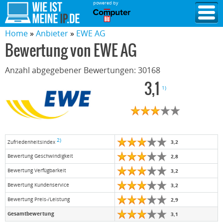
powered by
Home
Anbieter
EWE AG
Bewertung von
EWE AG
Anzahl abgegebener Bewertungen:
30168
3,1
1)
2)
3,2
Zufriedenheitsindex
Bewertung Geschwindigkeit
2,8
Bewertung Verfügbarkeit
3,2
Bewertung Kundenservice
3,2
Bewertung Preis-/Leistung
2,9
Gesamtbewertung
3,1